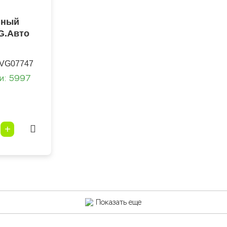
нный
G.Авто
VG07747
ии: 5997
+
Показать еще