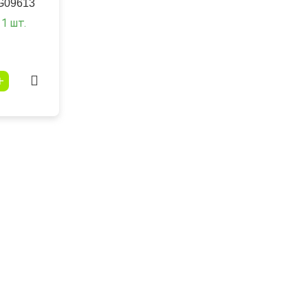
G09613
1 шт.
+