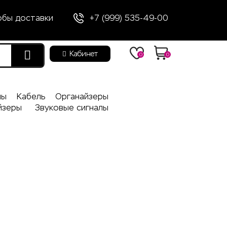
обы доставки
+7 (999) 535-49-00
Кабинет
0
0
лы
Кабель
Органайзеры
йзеры
Звуковые сигналы