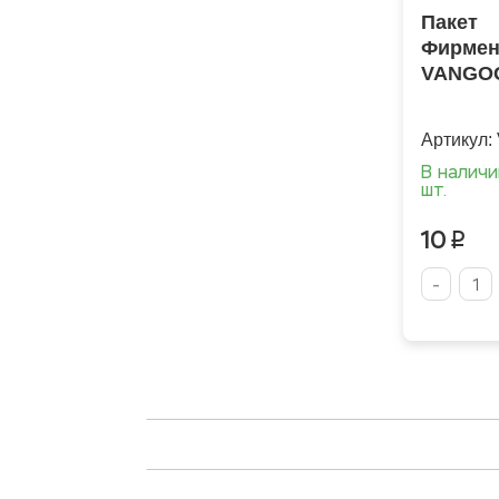
Пакет
Фирме
VANGO
Артикул:
В налич
шт.
10
p
-