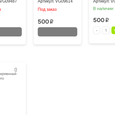
VG09487
Артикул:
VG09614
Артикул:
V
В наличии: 
з
Под заказ
500
p
500
p
-