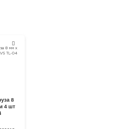
руза 8
м 4 шт
4