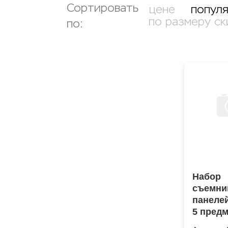
Сортировать
цене
попул
по размеру ск
по:
Набор
съемни
панеле
5 пред
CRS-05