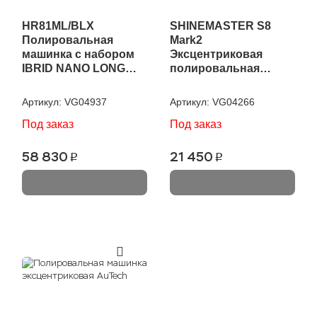
HR81ML/BLX
SHINEMASTER S8
Полировальная
Mark2
машинка c набором
Эксцентриковая
IBRID NANO LONG
полировальная
RUPES
машинка KRAUSS
Артикул:
VG04937
Артикул:
VG04266
Под заказ
Под заказ
58 830
21 450
p
p