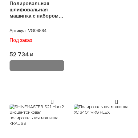
Полировальная
шлифовальная
машинка c набором
IBRID NANO RUPES
Артикул:
VG04884
Под заказ
52 734
p