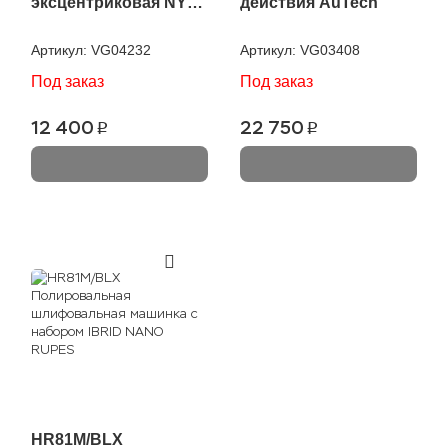
эксцентриковая NYX
действия AuTech
75 RU
Артикул:
VG04232
Артикул:
VG03408
Под заказ
Под заказ
12 400
22 750
p
p
HR81M/BLX