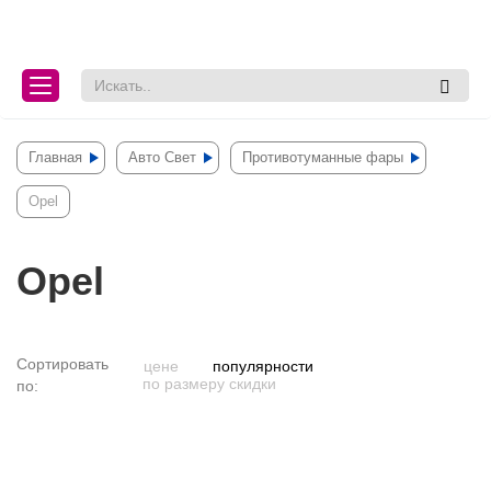
lose
lose
Главная
Авто Свет
Противотуманные фары
Opel
Opel
Сортировать
цене
популярности
по размеру скидки
по:
Фильтр