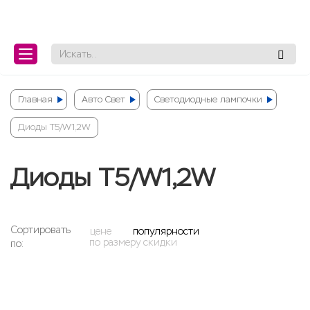
ose
ose
Главная
Авто Свет
Светодиодные лампочки
Диоды T5/W1,2W
Диоды T5/W1,2W
Сортировать
цене
популярности
по размеру скидки
по:
Фильтр