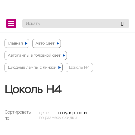
ose
ose
Главная
Авто Свет
Автолампы в головной свет
Диодные лампы c линзой
Цоколь H4
Цоколь H4
Сортировать
цене
популярности
по размеру скидки
по: