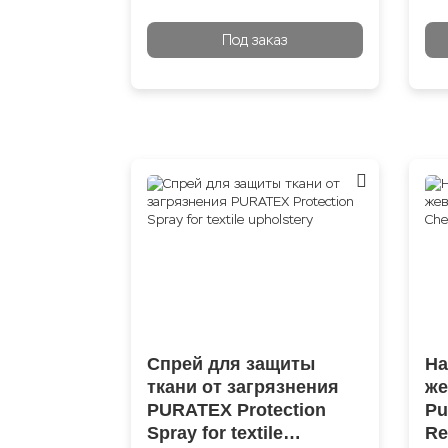
Под заказ
Спрей для защиты
На
ткани от загрязнения
же
PURATEX Protection
Pu
Spray for textile
Re