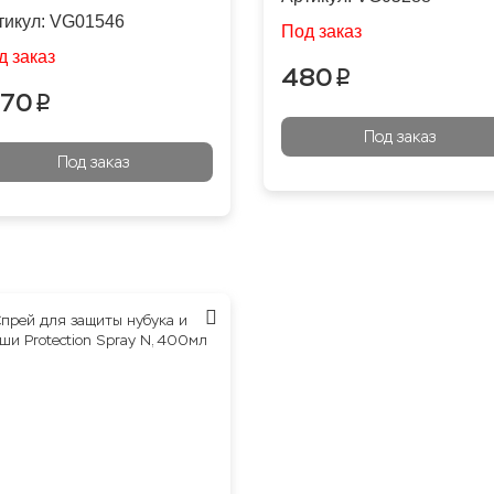
тикул:
VG01546
Под заказ
д заказ
480
p
170
p
Под заказ
Под заказ