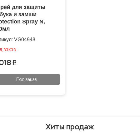
рей для защиты
бука и замши
otection Spray N,
0мл
тикул:
VG04948
д заказ
 018
p
Под заказ
Хиты продаж