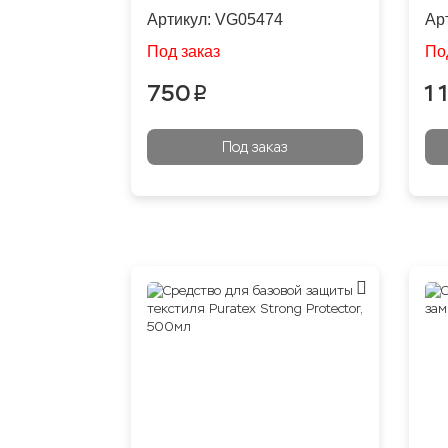
upholstery
Артикул:
VG05474
Ар
Под заказ
По
750
1 
p
Под заказ