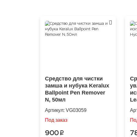
Средство для чистки
Ср
замша и нубука Keralux
ув
Ballpoint Pen Remover
ис
N, 50мл
Le
25
Артикул:
VG03059
Ар
Под заказ
По
900
7
p