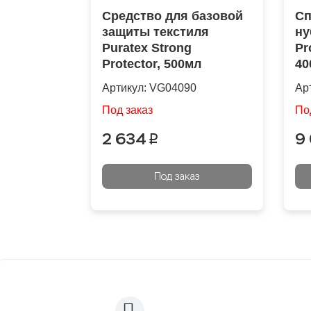
Средство для базовой
Сп
защиты текстиля
ну
Puratex Strong
Pr
Protector, 500мл
40
Артикул:
VG04090
Ар
Под заказ
По
2 634
9
p
Под заказ