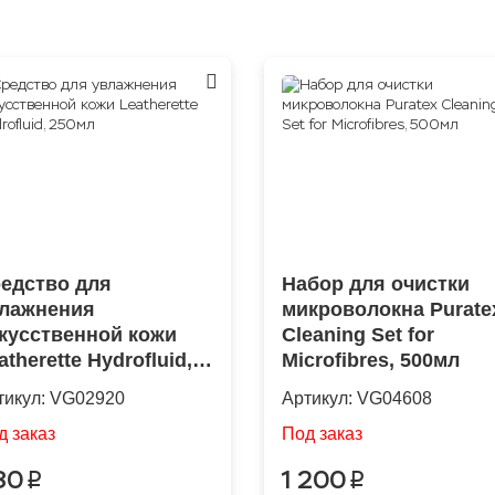
едство для
Набор для очистки
лажнения
микроволокна Purate
кусственной кожи
Cleaning Set for
atherette Hydrofluid,
Microfibres, 500мл
0мл
тикул:
VG02920
Артикул:
VG04608
д заказ
Под заказ
80
1 200
p
p