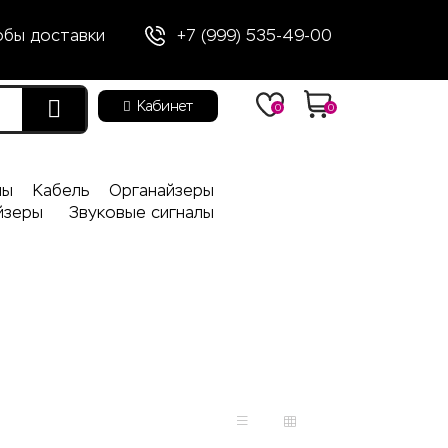
обы доставки
+7 (999) 535-49-00
Кабинет
0
0
лы
Кабель
Органайзеры
йзеры
Звуковые сигналы