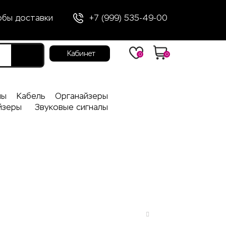
обы доставки
+7 (999) 535-49-00
Кабинет
0
0
лы
Кабель
Органайзеры
йзеры
Звуковые сигналы