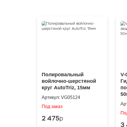
Полировальный
V-
войлочно-шерстяной
Ги
круг AutoTriz, 15мм
по
50
Артикул:
VG05124
Ар
Под заказ
По
2 475
p
3