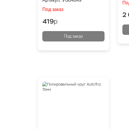
Артикул:
VG04849
По
Под заказ
2
419
p
Под заказ