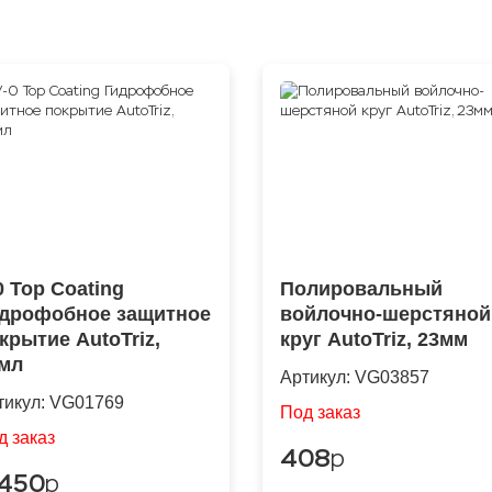
0 Top Coating
Полировальный
дрофобное защитное
войлочно-шерстяной
крытие AutoTriz,
круг AutoTriz, 23мм
мл
Артикул:
VG03857
тикул:
VG01769
Под заказ
д заказ
408
p
 450
p