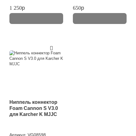
1 250
p
650
p
Ниппель коннектор
Foam Cannon S V3.0
для Karcher K MJJC
Артикул:
VG08598