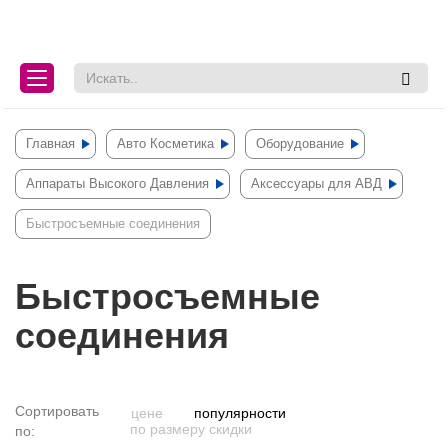
lose
lose
Главная
Авто Косметика
Оборудование
Аппараты Высокого Давления
Аксессуары для АВД
Быстросъемные соединения
Быстросъемные
соединения
Сортировать
цене
популярности
по размеру скидки
по: