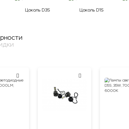
Цоколь D3S
Цоколь D1S
ярности
идки