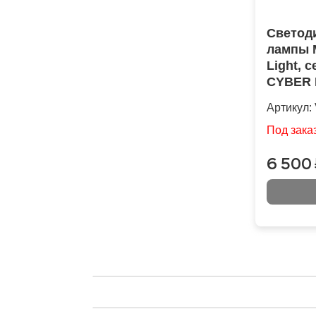
Светод
лампы 
Light, 
CYBER 
D8S, 42
Артикул:
3750lm,
кулер, 
Под зака
6 500