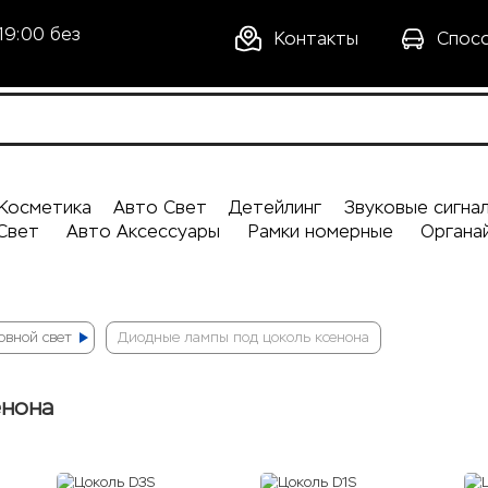
19:00 без
Контакты
Спос
Косметика
Авто Свет
Детейлинг
Звуковые сигна
Свет
Авто Аксессуары
Рамки номерные
Органа
овной свет
Диодные лампы под цоколь ксенона
енона