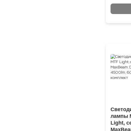
Светод
лампы 
Light, 
MaxBea