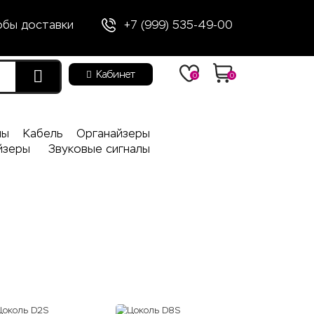
обы доставки
+7 (999) 535-49-00
Кабинет
0
0
лы
Кабель
Органайзеры
йзеры
Звуковые сигналы