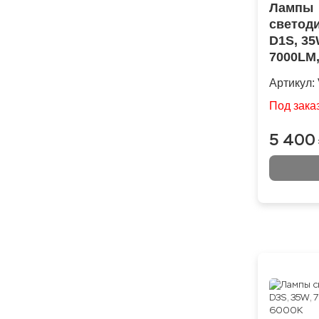
Лампы
светод
D1S, 35
7000LM,
Артикул:
Под зака
5 400