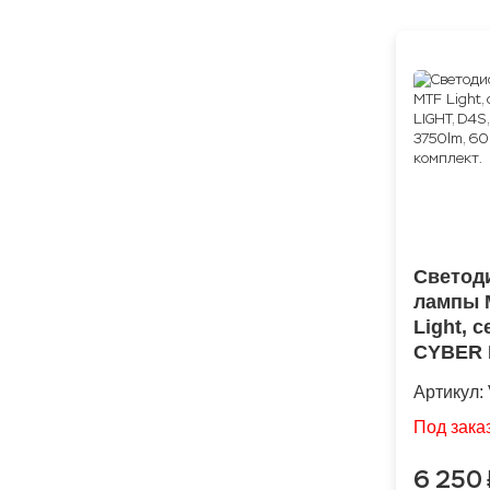
Светод
лампы 
Light, 
CYBER 
D4S, 42
Артикул:
3750lm,
кулер, 
Под зака
6 250