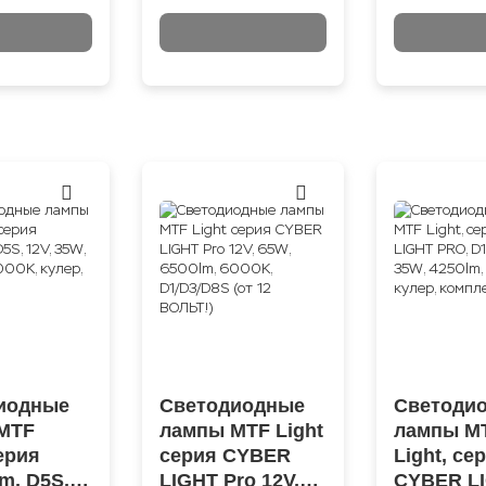
иодные
Светодиодные
Светоди
MTF
лампы MTF Light
лампы M
серия
серия CYBER
Light, се
m, D5S,
LIGHT Pro 12V,
CYBER L