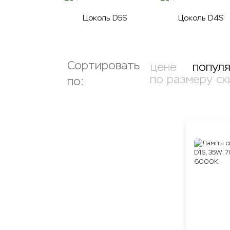
Цоколь D5S
Цоколь D4S
Сортировать
цене
попул
по размеру ск
по: