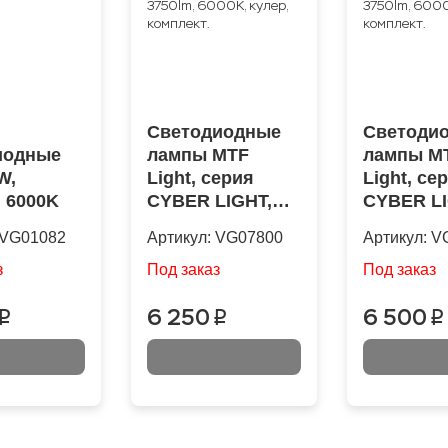
Светодиодные
Светоди
иодные
лампы MTF
лампы M
W,
Light, серия
Light, се
 6000K
CYBER LIGHT,
CYBER LI
D2S, 85V, 35W,
D3S, 42V,
VG01082
Артикул:
VG07800
Артикул:
V
3750lm, 6000K,
3750lm, 6
кулер, комплект.
кулер, ко
з
Под заказ
Под заказ
6 250
6 500
p
p
p