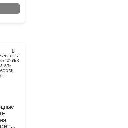
одные
TF
рия
IGHT