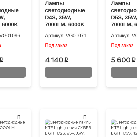
Лампы
Лампы
иодные
светодиодные
светоди
W,
D4S, 35W,
D5S, 35W
 6000K
7000LM, 6000K
7000LM, 
VG01096
Артикул:
VG01071
Артикул:
V
з
Под заказ
Под заказ
4 140
5 600
p
p
p