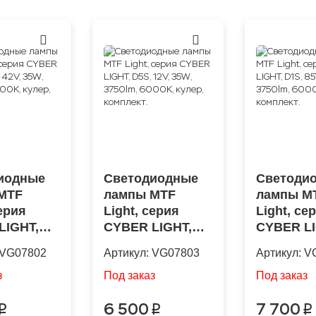
иодные
Светодиодные
Светоди
MTF
лампы MTF
лампы M
серия
Light, серия
Light, се
LIGHT,
CYBER LIGHT,
CYBER LI
V, 35W,
D5S, 12V, 35W,
D1S, 85V,
VG07802
Артикул:
VG07803
Артикул:
V
 6000K,
3750lm, 6000K,
3750lm, 6
комплект.
кулер, комплект.
кулер, ко
з
Под заказ
Под заказ
6 500
7 700
p
p
p