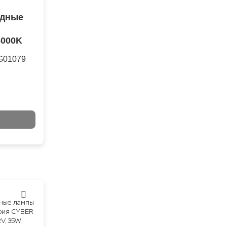
одные
,
6000K
G01079