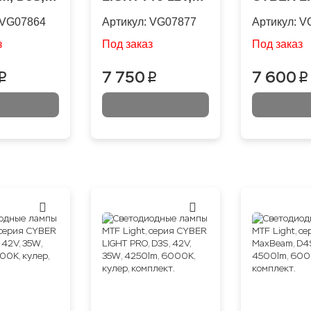
W, 4500lm,
65W, 6500lm,
PRO, D1S,
VG07864
Артикул:
VG07877
Артикул:
V
кулер,
6000K, D1/D3/D8S
35W, 4250
кт
(от 12 ВОЛЬТ!)
6000K, ку
з
Под заказ
Под заказ
комплект
7 750
7 600
p
p
p