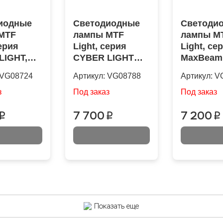
иодные
Светодиодные
Светоди
MTF
лампы MTF
лампы M
серия
Light, серия
Light, се
LIGHT,
CYBER LIGHT
MaxBeam,
V, 35W,
PRO, D3S, 42V,
42V, 35W,
VG08724
Артикул:
VG08788
Артикул:
V
 6000K,
35W, 4250lm,
6000K, ку
комплект
6000K, кулер,
комплект
з
Под заказ
Под заказ
комплект.
7 700
7 200
p
p
p
Показать еще